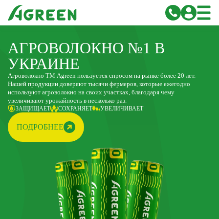
АГРОВОЛОКНО №1 В
УКРАИНЕ
Агроволокно ТМ Agreen пользуется спросом на рынке более 20 лет.
Нашей продукции доверяют тысячи фермеров, которые ежегодно
используют агроволокно на своих участках, благодаря чему
увеличивают урожайность в несколько раз.
ЗАЩИЩАЕТ
СОХРАНЯЕТ
УВЕЛИЧИВАЕТ
ПОДРОБНЕЕ