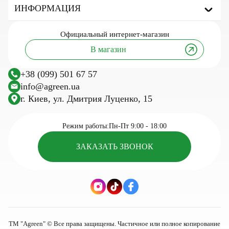
Агроволокно Agreen
ИНФОРМАЦИЯ
Агроволокно укрывное
Агроволокно мульчирующее
Про бренд
Официальный
интернет-магазин
Сетка затеняющая
Полезные статьи и советы
В магазин
Тенты тарпаулиновые
Инновации и технологии
Агроткань
Исследования
+38 (099) 501 67 57
Сетка шпалерная
Посевной календарь
info@agreen.ua
Шпалерная проволока
г. Киев, ул. Дмитрия Луценко, 15
Кассеты для рассады
Сезонные товары для сада и огорода
Режим работы:
Пн-Пт 9:00 - 18:00
ЗАКАЗАТЬ ЗВОНОК
ТМ "Agreen" © Все права защищены. Частичное или полное копирование