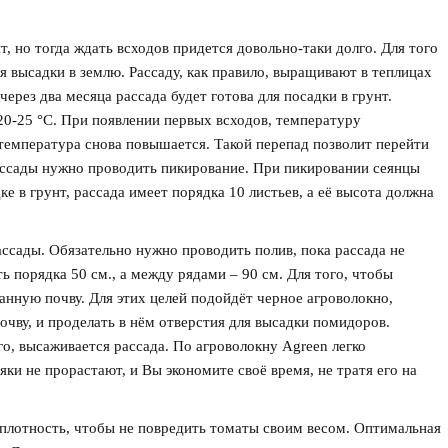
 но тогда ждать всходов придется довольно-таки долго. Для того
я высадки в землю. Рассаду, как правило, выращивают в теплицах
через два месяца рассада будет готова для посадки в грунт.
20-25 °С. При появлении первых всходов, температуру
, температура снова повышается. Такой перепад позволит перейти
ссады нужно проводить пикирование. При пикировании сеянцы
е в грунт, рассада имеет порядка 10 листьев, а её высота должна
ссады. Обязательно нужно проводить полив, пока рассада не
 порядка 50 см., а между рядами – 90 см. Для того, чтобы
анную почву. Для этих целей подойдёт черное агроволокно,
очву, и проделать в нём отверстия для высадки помидоров.
о, высаживается рассада. По агроволокну Agreen легко
ки не прорастают, и Вы экономите своё время, не тратя его на
плотность, чтобы не повредить томаты своим весом. Оптимальная