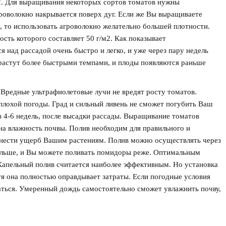
м2. Для выращивания некоторых сортов томатов нужны
гроволокно накрывается поверх дуг. Если же Вы выращиваете
, то использовать агроволокно желательно большей плотности.
ость которого составляет 50 г/м2. Как показывает
 над рассадой очень быстро и легко, и уже через пару недель
растут более быстрыми темпами, и плоды появляются раньше
 Вредные ультрафиолетовые лучи не вредят росту томатов.
плохой погоды. Град и сильный ливень не сможет погубить Ваш
з 4-6 недель, после высадки рассады. Выращивание томатов
на влажность почвы. Полив необходим для правильного и
анести ущерб Вашим растениям. Полив можно осуществлять через
дольше, и Вы можете поливать помидоры реже. Оптимальным
 Капельный полив считается наиболее эффективным. Но установка
я она полностью оправдывает затраты. Если погодные условия
аться. Умеренный дождь самостоятельно сможет увлажнить почву,