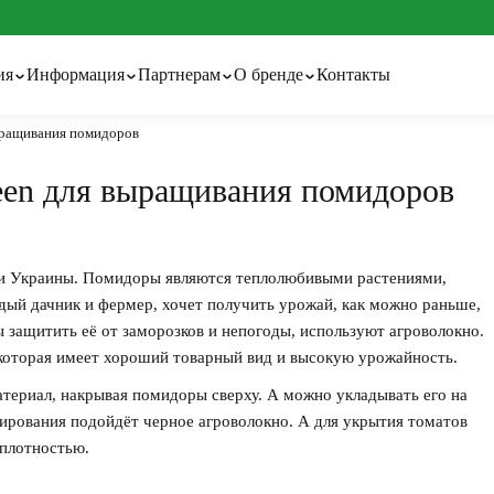
ия
Информация
Партнерам
О бренде
Контакты
ыращивания помидоров
овации и технологии
Оптовым покупателям
Про бренд
евной календарь
Технологии и патенты
Сетка затеняющая
Тенты тарпаулиновые
een для выращивания помидоров
езные статьи и советы
ледования
оволокно с перфорацией
Сетка шпалерная
Шпалерная проволока
и Украины. Помидоры являются теплолюбивыми растениями,
дый дачник и фермер, хочет получить урожай, как можно раньше,
 защитить её от заморозков и непогоды, используют агроволокно.
 которая имеет хороший товарный вид и высокую урожайность.
териал, накрывая помидоры сверху. А можно укладывать его на
чирования подойдёт черное агроволокно. А для укрытия томатов
 плотностью.