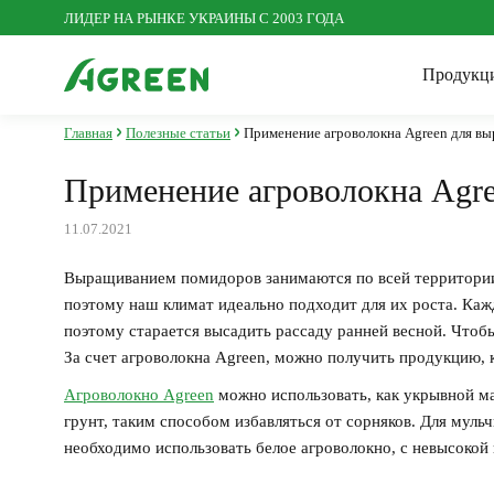
ЛИДЕР НА РЫНКЕ УКРАИНЫ С 2003 ГОДА
Продукц
Главная
Полезные статьи
Применение агроволокна Agreen для в
Инн
Пос
Агроволокно Agreen
Применение агроволокна Agr
Пол
Исс
11.07.2021
Агр
Сетка пластиковая
Выращиванием помидоров занимаются по всей территори
поэтому наш климат идеально подходит для их роста. Каж
поэтому старается высадить рассаду ранней весной. Чтобы
Сезонные товары для сада и
За счет агроволокна Agreen, можно получить продукцию,
огорода
Агроволокно Agreen
можно использовать, как укрывной ма
грунт, таким способом избавляться от сорняков. Для муль
необходимо использовать белое агроволокно, с невысокой