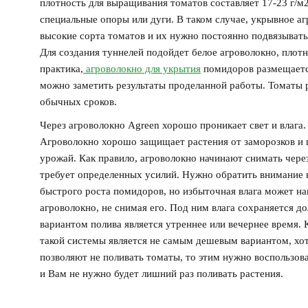
плотность для выращивания томатов составляет 17-23 г/
специальные опоры или дуги. В таком случае, укрывное а
высокие сорта томатов и их нужно постоянно подвязывать
Для создания туннелей подойдет белое агроволокно, плотн
практика,
агроволокно для укрытия
помидоров размещается
можно заметить результаты проделанной работы. Томаты 
обычных сроков.
Через агроволокно Agreen хорошо проникает свет и влага.
Агроволокно хорошо защищает растения от заморозков и 
урожай. Как правило, агроволокно начинают снимать чере
требует определенных усилий. Нужно обратить внимание 
быстрого роста помидоров, но избыточная влага может н
агроволокно, не снимая его. Под ним влага сохраняется 
вариантом полива является утреннее или вечернее время.
такой системы является не самым дешевым вариантом, хот
позволяют не поливать томаты, то этим нужно воспользов
и Вам не нужно будет лишний раз поливать растения.