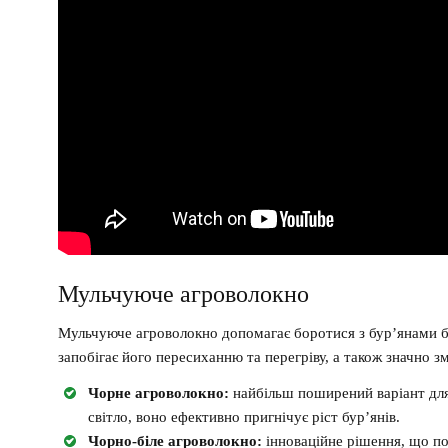
Мульчуюче агроволокно
Мульчуюче агроволокно допомагає боротися з бур’янами бе
запобігає його пересиханню та перегріву, а також значно зм
Чорне агроволокно:
найбільш поширений варіант для
світло, воно ефективно пригнічує ріст бур’янів.
Чорно-біле агроволокно:
інноваційне рішення, що п