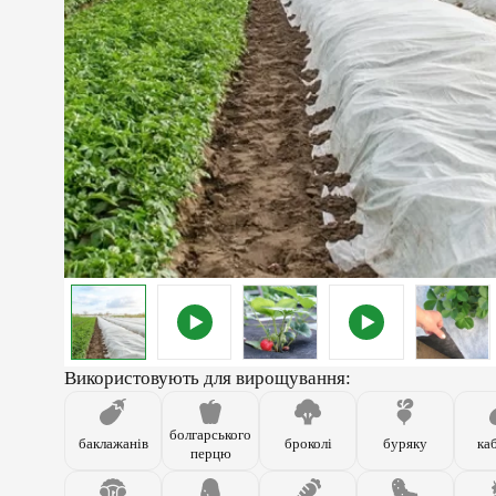
Використовують для вирощування:
болгарського
баклажанів
броколі
буряку
ка
перцю