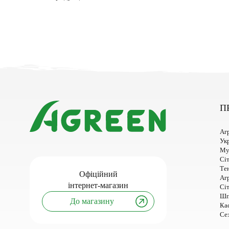
П
Аг
Ук
Му
Сіт
Тен
Офіційний
Аг
інтернет-магазин
Сі
Шп
До магазину
Кас
Сез