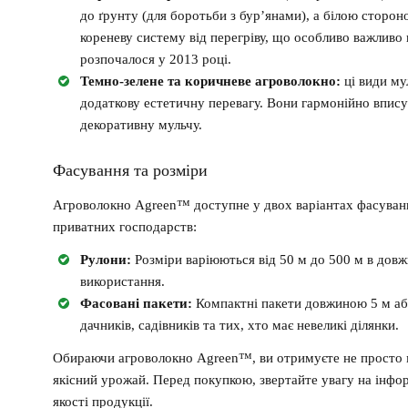
до ґрунту (для боротьби з бур’янами), а білою сторо
кореневу систему від перегріву, що особливо важливо
розпочалося у 2013 році.
Темно-зелене та коричневе агроволокно:
ці види му
додаткову естетичну перевагу. Вони гармонійно впис
декоративну мульчу.
Фасування та розміри
Агроволокно Agreen™ доступне у двох варіантах фасування
приватних господарств:
Рулони:
Розміри варіюються від 50 м до 500 м в довж
використання.
Фасовані пакети:
Компактні пакети довжиною 5 м або
дачників, садівників та тих, хто має невеликі ділянки.
Обираючи агроволокно Agreen™, ви отримуєте не просто ма
якісний урожай. Перед покупкою, звертайте увагу на інфо
якості продукції.