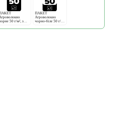
ПАКЕТ
ПАКЕТ
Агроволокно
Агроволокно
чорне 50 г/м², з
чорно-біле 50 г/
перфорацією
м², з перфорацією