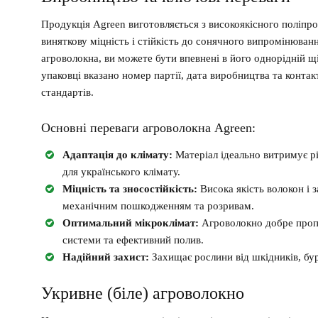
Продукція Agreen виготовляється з високоякісного поліпро
виняткову міцність і стійкість до сонячного випромінюван
агроволокна, ви можете бути впевнені в його однорідній щ
упаковці вказано номер партії, дата виробництва та конта
стандартів.
Основні переваги агроволокна Agreen:
Адаптація до клімату:
Матеріал ідеально витримує р
для українського клімату.
Міцність та зносостійкість:
Висока якість волокон і з
механічним пошкодженням та розривам.
Оптимальний мікроклімат:
Агроволокно добре пропу
системи та ефективний полив.
Надійний захист:
Захищає рослини від шкідників, бур’
Укривне (біле) агроволокно