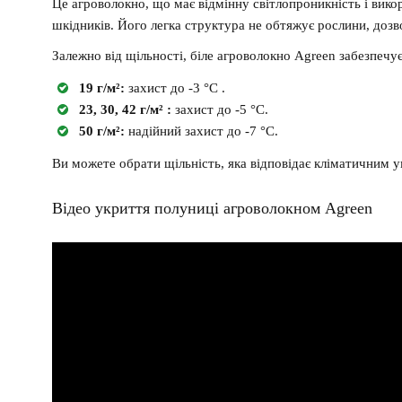
Це агроволокно, що має відмінну світлопроникність і викор
шкідників. Його легка структура не обтяжує рослини, доз
Залежно від щільності, біле агроволокно Agreen забезпечує
19 г/м²:
захист до -3 °C .
23, 30, 42 г/м² :
захист до -5 °C.
50 г/м²:
надійний захист до -7 °C.
Ви можете обрати щільність, яка відповідає кліматичним 
Відео укриття полуниці агроволокном Agreen