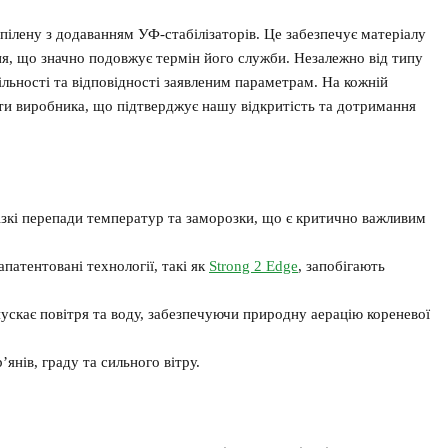
пілену з додаванням УФ-стабілізаторів. Це забезпечує матеріалу
ня, що значно подовжує термін його служби. Незалежно від типу
ільності та відповідності заявленим параметрам. На кожній
кти виробника, що підтверджує нашу відкритість та дотримання
ізкі перепади температур та заморозки, що є критично важливим
апатентовані технології, такі як
Strong 2 Edge
, запобігають
скає повітря та воду, забезпечуючи природну аерацію кореневої
янів, граду та сильного вітру.