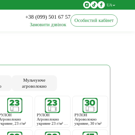
UA
+38 (099) 501 67 57
Особистий кабінет
Замовити дзвінок
Агротканина
Касети для розсади
Мульчуюче
о
агроволокно
РУЛОН
РУЛОН
РУЛОН
Агроволокно
Агроволокно
Агроволокно
укривне, 23 г/м²
укривне 23 г/м² з
укривне, 30 г/м²
УК