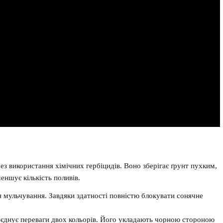
з використання хімічних гербіцидів. Воно зберігає ґрунт пухким,
еншує кількість поливів.
 мульчування. Завдяки здатності повністю блокувати сонячне
оєднує переваги двох кольорів. Його укладають чорною стороною