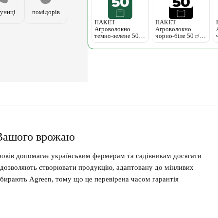
униці
помідорів
ПАКЕТ
ПАКЕТ
Агроволокно
Агроволокно
темно-зелене 50 г/
чорно-біле 50 г/
м², без перфорації
м², без перфорації
 Вашого врожаю
років допомагає українським фермерам та садівникам досягати
и дозволяють створювати продукцію, адаптовану до мінливих
бирають Agreen, тому що це перевірена часом гарантія