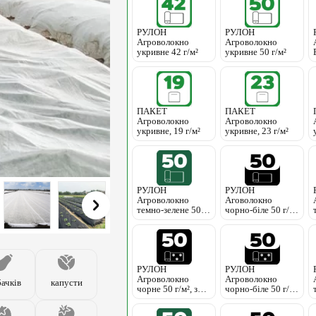
РУЛОН
РУЛОН
Агроволокно
Агроволокно
укривне 42 г/м²
укривне 50 г/м²
ПАКЕТ
ПАКЕТ
Агроволокно
Агроволокно
укривне, 19 г/м²
укривне, 23 г/м²
РУЛОН
РУЛОН
Агроволокно
Аговолокно
темно-зелене 50 г/
чорно-біле 50 г/
м²
м², без перфорації
РУЛОН
РУЛОН
Агроволокно
Агроволокно
бачків
капусти
чорне 50 г/м², з
чорно-біле 50 г/
перфорацією
м², з перфорацією