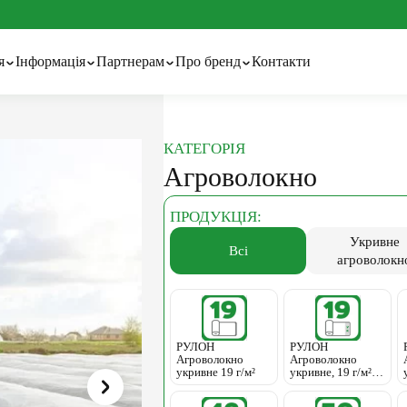
я
Інформація
Партнерам
Про бренд
Контакти
ації та технології
Гуртовим покупцям
Про бренд
вний календар
Технології та патенти
КАТЕГОРІЯ
Сітка затіняюча
Тенти тарпаулінові
ні статті та поради
Агроволокно
ідження
волокно з перфорацією
ПРОДУКЦІЯ:
Сітка шпалерна
Шпалерний дріт
Укривне
Всі
агроволокн
РУЛОН
РУЛОН
Агроволокно
Агроволокно
укривне 19 г/м²
укривне, 19 г/м² з
УК