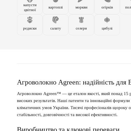
капусти
картоплі
моркви
огірків
пол
цвітної
редиски
салату
селери
цибулі
Агроволокно Agreen: надійність для
Агроволокно Agreen™ — це еталон якості, який понад 15 
високих результатів. Наші патенти та інноваційні формул
кліматичних умов України. Тисячі професіоналів щороку о
стабільності, довговічності та високої ефективності.
Виробництво та ключові переваги