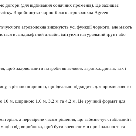
ною догори (для відбивання сонячних променів). Це захищає
 влітку. Виробництво чорно-білого агроволокна Agreen
льчуючого агроволокна виконують усі функції чорного, але мають
уються в ландшафтний дизайн, імітуючи натуральний ґрунт або
, щоб задовольнити потреби як великих агропхолдингів, так і
ину, з різною шириною, що ідеально підходить для промислового
 10 м, шириною 1,6 м, 3,2 м та 4,2 м. Це зручний формат для
теріал, а перевірене часом рішення, що забезпечує стабільний і
рмацію від виробника, щоб бути впевненим в оригінальності та