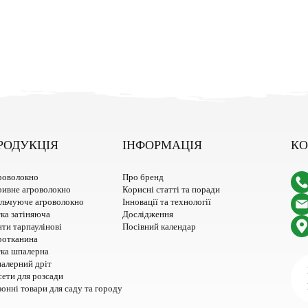
РОДУКЦІЯ
ІНФОРМАЦІЯ
КО
роволокно
Про бренд
ривне агроволокно
Корисні статті та поради
льчуюче агроволокно
Інновації та технології
ка затіняюча
Дослідження
ти тарпаулінові
Посівний календар
ротканина
тка шпалерна
алерний дріт
ети для розсади
онні товари для саду та городу