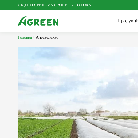
ЛІДЕР НА РИНКУ УКРАЇНИ З 2003 РОКУ
Продукці
Головна
Агроволокно
Іннов
Посі
Агроволокно
Корис
Досл
Агро
Сітка пластикова
Сезонні товари для саду та
городу