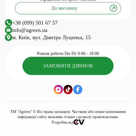
Сітка затіняюча
Корисні статті та поради
До магазину
Тенти тарпаулінові
Інновації та технології
Агротканина
Дослідження
+38 (099) 501 67 57
Сітка шпалерна
Посівний календар
info@agreen.ua
Шпалерний дріт
м. Київ, вул. Дмитра Луценка, 15
Касети для розсади
Сезонні товари для саду та городу
Режим роботи:
Пн-Пт 9:00 - 18:00
ЗАМОВИТИ ДЗВІНОК
ТМ "Agreen" © Всі права захищені. Часткове або повне копіювання
інформації сайту можливо тільки з дозволу правовласника.
Розробка від