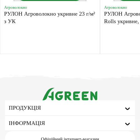
Агроволокно
Агроволокно
РУЛОН Агроволокно укривне 23 г/м²
РУЛОН Агрово
з УК
Rolls укривне,
ПРОДУКЦІЯ
Агроволокно
ІНФОРМАЦІЯ
Укривне агроволокно
Мульчуюче агроволокно
Про бренд
Офіційний
інтернет-магазин