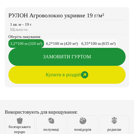
РУЛОН Агроволокно укривне 19 г/м²
1 кв. м – 19 г
Щільність:
Оберіть пакування:
3,2*100 m (320 m²)
4,2*100 m (420 m²)
6,35*100 m (635 m²)
ЗАМОВИТИ ГУРТОМ
Купити в роздріб
Використовують для вирощування:
болгарського
полуниці
помідорів
редиски
перцю