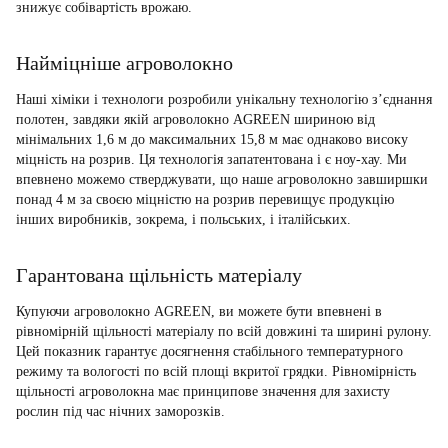
знижує собівартість врожаю.
Найміцніше агроволокно
Наші хіміки і технологи розробили унікальну технологію з’єднання
полотен, завдяки якій агроволокно AGREEN шириною від
мінімальних 1,6 м до максимальних 15,8 м має однаково високу
міцність на розрив. Ця технологія запатентована і є ноу-хау. Ми
впевнено можемо стверджувати, що наше агроволокно завширшки
понад 4 м за своєю міцністю на розрив перевищує продукцію
інших виробників, зокрема, і польських, і італійських.
Гарантована щільність матеріалу
Купуючи агроволокно AGREEN, ви можете бути впевнені в
рівномірній щільності матеріалу по всій довжині та ширині рулону.
Цей показник гарантує досягнення стабільного температурного
режиму та вологості по всій площі вкритої грядки. Рівномірність
щільності агроволокна має принципове значення для захисту
рослин під час нічних заморозків.