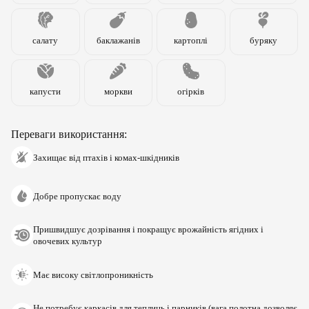
салату
баклажанів
картоплі
буряку
капусти
моркви
огірків
Переваги використання:
Захищає від птахів і комах-шкідників
Добре пропускає воду
Пришвидшує дозрівання і покращує врожайність ягідних і
овочевих культур
Має високу світлопроникність
Не потребує каркасів для теплиць і парників (вага полотна дозволяє