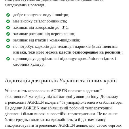
висаджування розсади.
добре пропускає воду і повітря;
має високу світлопроникність;
захищає від заморозків до -3°С;
захищає рослини від перегрівання;
захищає від птахів і комах-шкідників;
не потребує каркасів для теплиць і парників (
вага полотна
низька, тож його можна класти безпосередньо на рослини
);
пришвидшує дозрівання і підвищує врожайність ягідних і
овочевих культур.
Адаптація для ринків України та інших країн
Унікальність агроволокна AGREEN полягає в адаптації
властивостей матеріалу під кліматичні умови регіону. До складу
агроволокна AGREEN входить 4% ультрафіолетового стабілізатора.
На додачу AGREEN має збільшений робочий температурний
діапазон і більш високі зносостійкі характеристики. Це не лише
безпосередньо впливає на врожайність, а й дає вам змогу
використовувати агроволокно AGREEN довше, що, своєю чергою,