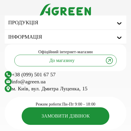
ПРОДУКЦІЯ
Агроволокно
ІНФОРМАЦІЯ
Укривне агроволокно
Мульчуюче агроволокно
Про бренд
Офіційний
інтернет-магазин
Сітка затіняюча
Корисні статті та поради
До магазину
Тенти тарпаулінові
Інновації та технології
Агротканина
Дослідження
+38 (099) 501 67 57
Сітка шпалерна
Посівний календар
info@agreen.ua
Шпалерний дріт
м. Київ, вул. Дмитра Луценка, 15
Касети для розсади
Сезонні товари для саду та городу
Режим роботи:
Пн-Пт 9:00 - 18:00
ЗАМОВИТИ ДЗВІНОК