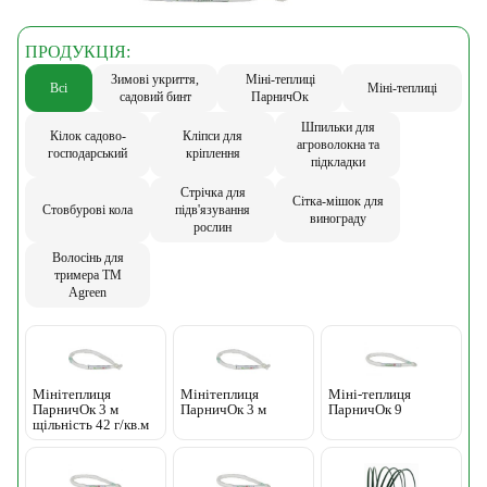
ПРОДУКЦІЯ:
Зимові укриття,
Міні-теплиці
Всі
Міні-теплиці
садовий бинт
ПарничОк
Шпильки для
Кілок садово-
Кліпси для
агроволокна та
господарський
кріплення
підкладки
Стрічка для
Сітка-мішок для
Стовбурові кола
підв'язування
винограду
рослин
Волосінь для
тримера ТМ
Agreen
Мінітеплиця
Мінітеплиця
Міні-теплиця
ПарничОк 3 м
ПарничОк 3 м
ПарничОк 9
щільність 42 г/кв.м