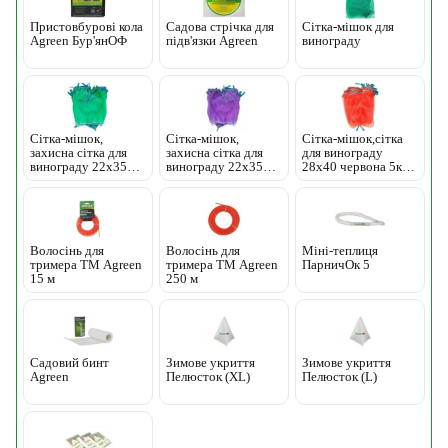
Пристовбурові кола
Садова стрічка для
Сітка-мішок для
Agreen Бур'янОФ
підв'язки Agreen
винограду
Сітка-мішок,
Сітка-мішок,
Сітка-мішок,сітка
захисна сітка для
захисна сітка для
для винограду
винограду 22х35
винограду 22х35
28х40 червона 5кг
зелена 2кг 50 шт
фіолетова 2кг 50 шт
50 шт
Волосінь для
Волосінь для
Міні-теплиця
тримера ТМ Agreen
тримера ТМ Agreen
ПарничОк 5
15 м
250 м
Садовий бинт
Зимове укриття
Зимове укриття
Agreen
Пелюсток (ХL)
Пелюсток (L)