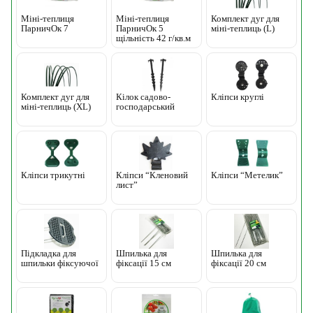
Міні-теплиця
Міні-теплиця
Комплект дуг для
ПарничОк 7
ПарничОк 5
міні-теплиць (L)
щільність 42 г/кв.м
Комплект дуг для
Кілок садово-
Кліпси круглі
міні-теплиць (ХL)
господарський
Кліпси трикутні
Кліпси “Кленовий
Кліпси “Метелик”
лист”
Підкладка для
Шпилька для
Шпилька для
шпильки фіксуючої
фіксації 15 см
фіксації 20 см