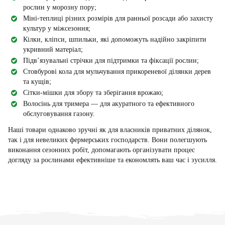
рослин у морозну пору;
Міні-теплиці різних розмірів для ранньої розсади або захисту
культур у міжсезоння;
Кілки, кліпси, шпильки, які допоможуть надійно закріпити
укривний матеріал;
Підв’язувальні стрічки для підтримки та фіксації рослин;
Стовбурові кола для мульчування прикореневої ділянки дерев
та кущів;
Сітки-мішки для збору та зберігання врожаю;
Волосінь для тримера — для акуратного та ефективного
обслуговування газону.
Наші товари однаково зручні як для власників приватних ділянок,
так і для невеликих фермерських господарств. Вони полегшують
виконання сезонних робіт, допомагають організувати процес
догляду за рослинами ефективніше та економлять ваш час і зусилля.