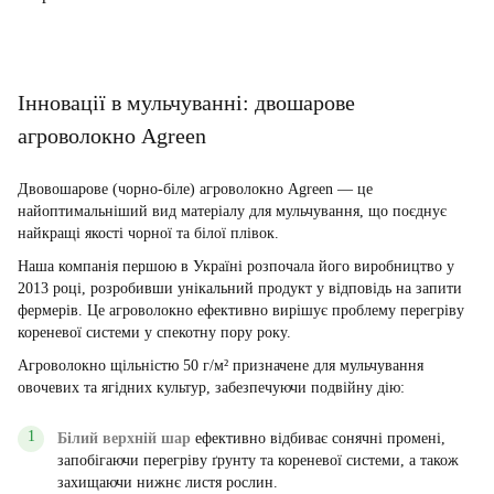
Інновації в мульчуванні: двошарове
агроволокно Agreen
Двовошарове (чорно-біле) агроволокно Agreen — це
найоптимальніший вид матеріалу для мульчування, що поєднує
найкращі якості чорної та білої плівок.
Наша компанія першою в Україні розпочала його виробництво у
2013 році, розробивши унікальний продукт у відповідь на запити
фермерів. Це агроволокно ефективно вирішує проблему перегріву
кореневої системи у спекотну пору року.
Агроволокно щільністю 50 г/м² призначене для мульчування
овочевих та ягідних культур, забезпечуючи подвійну дію:
Білий верхній шар
ефективно відбиває сонячні промені,
запобігаючи перегріву ґрунту та кореневої системи, а також
захищаючи нижнє листя рослин.