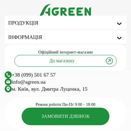
ПРОДУКЦІЯ
Агроволокно
ІНФОРМАЦІЯ
Укривне агроволокно
Мульчуюче агроволокно
Про бренд
Офіційний
інтернет-магазин
Сітка затіняюча
Корисні статті та поради
До магазину
Тенти тарпаулінові
Інновації та технології
Агротканина
Дослідження
+38 (099) 501 67 57
Сітка шпалерна
Посівний календар
info@agreen.ua
Шпалерний дріт
м. Київ, вул. Дмитра Луценка, 15
Касети для розсади
Сезонні товари для саду та городу
Режим роботи:
Пн-Пт 9:00 - 18:00
ЗАМОВИТИ ДЗВІНОК