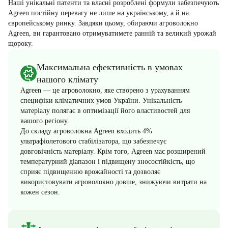
Наші унікальні патенти та власні розроблені формули забезпечують
Agreen постійну перевагу не лише на українському, а й на
європейському ринку. Завдяки цьому, обираючи агроволокно
Agreen, ви гарантовано отримуватимете ранній та великий урожай
щороку.
Максимальна ефективність в умовах
нашого клімату
Agreen — це агроволокно, яке створено з урахуванням
специфіки кліматичних умов України. Унікальність
матеріалу полягає в оптимізації його властивостей для
вашого регіону.
До складу агроволокна Agreen входить 4%
ультрафіолетового стабілізатора, що забезпечує
довговічність матеріалу. Крім того, Agreen має розширений
температурний діапазон і підвищену зносостійкість, що
сприяє підвищенню врожайності та дозволяє
використовувати агроволокно довше, знижуючи витрати на
кожен сезон.