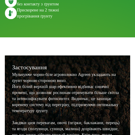
без контакту з ґрунтом
Прискорене на 2 тижні
прогрівання ґрунту
Застосування
Мульчуюче чорно-біле агроволокно Agreen укладають на
ґрунт чорною стороною вниз.
Його білий верхній шар ефективно відбиває сонячні
промені, що дозволяє рослинам отримувати більше світла
та інтенсифікувати фотосинтез. Водночас, це захищає
кореневу систему від перегріву, підтримуючи оптимальну
температуру ґрунту.
Завдяки цим перевагам, овочі (огірки, баклажани, перець)
та ягоди (полуниця, суниця, малина) дозрівають швидше,
що дає змогу зібрати врожай раніше. Крім того, ягоди