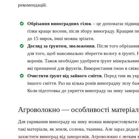
рекомендацій.
Обрізання виноградних гілок
– це допомагає підви
гілки краще восени, після збору винограду. Кращим пе
до 15 нирок, інші можна зрізати.
Догляд за ґрунтом, зволоження.
Після того обрізання
для того, щоб максимально зберегти вологу в ґрунті
коренів. Також необхідно удобрити ґрунт мінеральни
які призначені для фруктів. Використання гною в сві
Очистити ґрунт від зайвого сміття.
Перед тим як укр
іншого сміття. Раз на кілька років виноградну лозу 
Коли підготовка до укриття винограду на зиму завер
Агроволокно — особливості матеріал
Для укривання винограду на зиму можна використовувати
такі матеріали, як земля, солома, тканина. Але зараз деда
захистити виноград від заморозків. Агроволокно є легким 