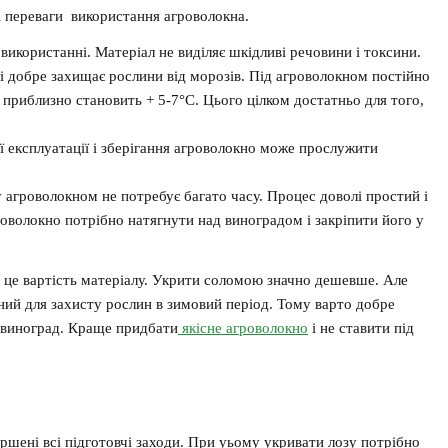
 переваги використання агроволокна.
використанні. Матеріал не виділяє шкідливі речовини і токсини.
і добре захищає рослини від морозів. Під агроволокном постійно
приблизно становить + 5-7°С. Цього цілком достатньо для того,
ї експлуатації і зберігання агроволокно може прослужити
 агроволокном не потребує багато часу. Процес доволі простий і
роволокно потрібно натягнути над виноградом і закріпити його у
 це вартість матеріалу. Укрити соломою значно дешевше. Але
ний для захисту рослин в зимовий період. Тому варто добре
 виноград. Краще придбати
якісне агроволокно
і не ставити під
ршені всі підготовчі заходи. При уьому укривати лозу потрібно