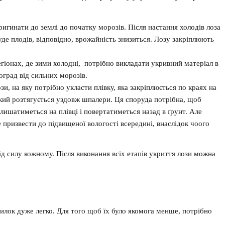
ригинати до землі до початку морозів. Після настання холодів лоза
буде плодів, відповідно, врожайність знизиться. Лозу закріплюють
гіонах, де зими холодні, потрібно викладати укривний матеріал в
оград від сильних морозів.
зи, на яку потрібно укласти плівку, яка закріплюється по краях на
який розтягується уздовж шпалери. Ця споруда потрібна, щоб
лишатиметься на плівці і повертатиметься назад в ґрунт. Але
 призвести до підвищеної вологості всередині, внаслідок чоого
ід силу кожному. Після виконання всіх етапів укриття лози можна
лок дуже легко. Для того щоб їх було якомога менше, потрібно