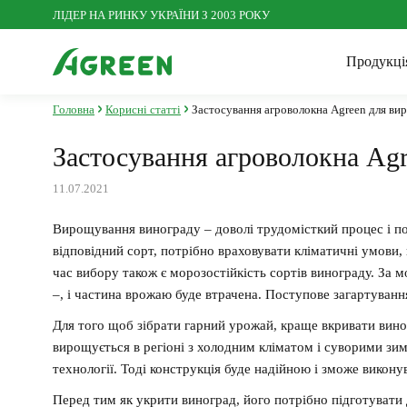
ЛІДЕР НА РИНКУ УКРАЇНИ З 2003 РОКУ
Продукці
Головна
Корисні статті
Застосування агроволокна Agreen для ви
Іннов
Посі
Агроволокно
Застосування агроволокна Ag
Корис
Досл
11.07.2021
Агро
Сітка пластикова
Вирощування
винограду – доволі
трудомісткий
процес
і
по
відповідний
сорт
,
потрібно
враховувати
кліматичні
умови
,
час
вибору
також
є
морозостійкість
сортів
винограду
.
За
м
Сезонні товари для саду та
–
,
і
частина
врожаю
буде
втрачена
.
Поступове
загартуванн
городу
Для того щоб зібрати гарний урожай, краще вкривати вино
вирощується в регіоні з холодним кліматом і суворими зи
технології. Тоді конструкція буде надійною і зможе виконув
Перед тим як укрити виноград, його потрібно підготувати 