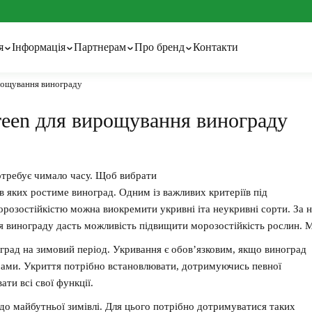
я
Інформація
Партнерам
Про бренд
Контакти
рощування винограду
ації та технології
Гуртовим покупцям
Про бренд
вний календар
Технології та патенти
Сітка затіняюча
Тенти тарпаулінові
reen для вирощування винограду
ні статті та поради
ідження
волокно з перфорацією
Сітка шпалерна
Шпалерний дріт
требує
чимало
часу
.
Щоб
вибрати
в
яких
ростиме
виноград
.
Одним
і
з
важливих
критеріїв
під
орозостійкістю
можна
виокремити
укривні
іта
неукривні
сорти
.
За
н
я
винограду
дасть
можливість
підвищити
морозостійкість
рослин
.
М
град на зимовий період. Укривання є обов’язковим, якщо виноград
мами. Укриття потрібно встановлювати, дотримуючись певної
ати всі свої функції.
до майбутньої зимівлі. Для цього потрібно дотримуватися таких