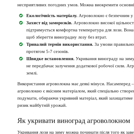
несприятливих погодних умов. Можна виокремити основні
Екологічність матеріалу.
Агроволокно є безпечним у 
Захист від заморозків.
Агроволокно високої щільност
підтримується комфортна температура для лози. Вона 
щоб зберегти виноградну лозу без втрат.
Тривалий термін використання.
За умови правильно
протягом 5-7 сезонів.
Швидке встановлення.
Укривання винограду на зиму
не передбачає залучення додаткової робочої сили. Аг
землі.
Використання агроволокна має деякі мінуси. Насамперед –
агроволокно є якісним матеріалом, який спеціально створе
подумати, обираючи укривний матеріал, який захищатиме
ризик майбутній урожай.
Як укривати виноград агроволокном
Укривання лози на зиму можна починати після того як заве