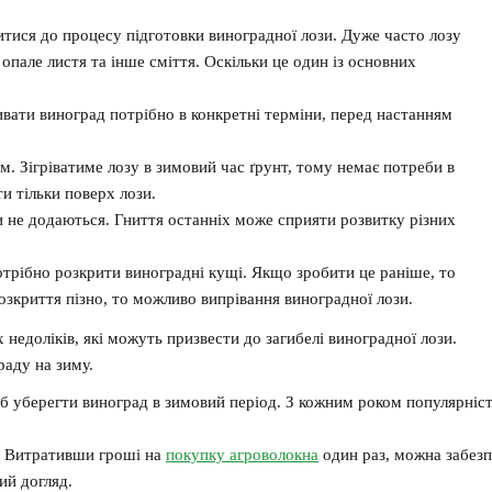
тися до процесу підготовки виноградної лози. Дуже часто лозу
пале листя та інше сміття. Оскільки це один із основних
вати виноград потрібно в конкретні терміни, перед настанням
. Зігріватиме лозу в зимовий час ґрунт, тому немає потреби в
и тільки поверх лози.
 не додаються. Гниття останніх може сприяти розвитку різних
отрібно розкрити виноградні кущі. Якщо зробити це раніше, то
зкриття пізно, то можливо випрівання виноградної лози.
недоліків, які можуть призвести до загибелі виноградної лози.
аду на зиму.
б
уберегти
виноград
в
зимовий
період
.
З
кожним
роком
популярніс
Витративши
гроші
на
покупку
агроволокна
один
раз
,
можна
забез
ий
догляд
.