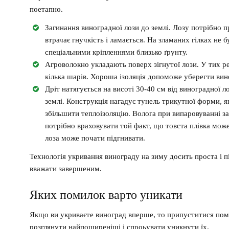
поетапно.
Загинання виноградної лози до землі. Лозу потрібно п
втрачає гнучкість і ламається. На зламаних гілках не 
спеціальними кріпленнями близько ґрунту.
Агроволокно укладають поверх зігнутої лози. У тих ре
кілька шарів. Хороша ізоляція допоможе уберегти вин
Дріт натягується на висоті 30-40 см від виноградної ло
землі. Конструкція нагадує тунель трикутної форми, 
збільшити теплоізоляцію. Волога при випаровуванні за
потрібно враховувати той факт, що товста плівка може
лоза може почати підгнивати.
Технологія укривання винограду на зиму досить проста і п
вважати завершеним.
Яких помилок варто уникати
Якщо ви укриваєте виноград вперше, то припуститися поми
розглянути найпоширеніші і спроьувати уникнути їх.