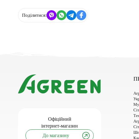
Поділитися:
П
Аг
Ук
Му
Сіт
Тен
Офіційний
Аг
інтернет-магазин
Сі
Шп
До магазину
Кас