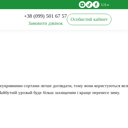
UA
+38 (099) 501 67 57
Особистий кабінет
Замовити дзвінок
Агротканина
Касети для розсади
еукривними
сортами
легше
доглядати
,
тому
вони
користуються
ве
айбутній
урожай
буде
більш
захищеним
і
краще
перенесе
зиму
.