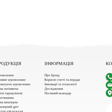
РОДУКЦІЯ
ІНФОРМАЦІЯ
КО
роволокно
Про бренд
ривне агроволокно
Корисні статті та поради
льчуюче агроволокно
Інновації та технології
ка затіняюча
Дослідження
ти тарпаулінові
Посівний календар
ротканина
тка шпалерна
алерний дріт
ети для розсади