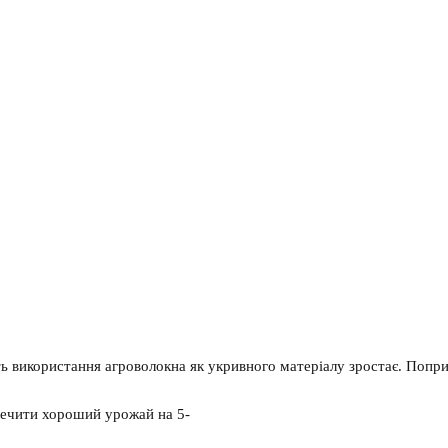
ть
використання
агроволокна
як
укривного
матеріалу
зростає
.
Попр
печити
хороший
урожай
на
5-