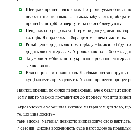
Швидкий процес підготовки. Потрібно уважно постави
недостатньо поливають, а також забувають прибирати о
процесів, потрібно звернути на це особливу увагу.
Неправильно розраховані терміни для укривання. Укри
холодів. Як правило, найкращим місяцем є жовтень.
Розміщення додаткового матеріалу між лозою і ґрунтом
додаткових матеріалах. Агроволокно потрібно укладат
За умови комбінованого укривання рослинні матеріали
захворювань.
Вчасно розкрити виноград. Як тільки розтане ґрунт, п
кущі можуть примерзнути. А якщо провести процес ро
Найпоширеніші помилки перераховані, але є безліч дрібних 
Тому варто уважно поставитися до процесу укриття виногр
Агроволокно
є
хорошим
і
якісним
матеріалом
для
того
,
що
те,
що
ціна
досить
–
таки
висока
,
матеріал
повністю
виправдовує
свою
вартість
.
7
сезонів
.
Висока
врожайність
буде
нагородою
за
правильн