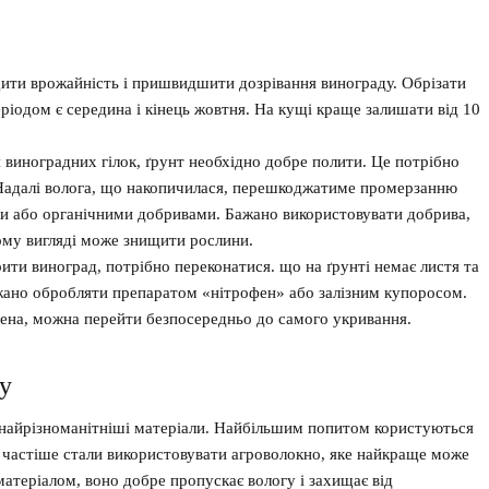
щити врожайність і пришвидшити дозрівання винограду. Обрізати
ріодом є середина і кінець жовтня. На кущі краще залишати від 10
 виноградних гілок, ґрунт необхідно добре полити. Це потрібно
. Надалі волога, що накопичилася, перешкоджатиме промерзанню
ми або органічними добривами. Бажано використовувати добрива,
жому вигляді може знищити рослини.
ити виноград, потрібно переконатися. що на ґрунті немає листя та
бажано обробляти препаратом «нітрофен» або залізним купоросом.
шена, можна перейти безпосередньо до самого укривання.
у
 найрізноманітніші матеріали. Найбільшим попитом користуються
лі частіше стали використовувати агроволокно, яке найкраще може
матеріалом, воно добре пропускає вологу і захищає від