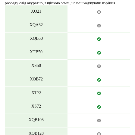
розсаду слід акуратно, з щіпкою землі, не пошкоджуючи коріння.
XQ21
XQA32
XQB50
XTB50
XS50
XQB72
XT72
XS72
XQB105
XQB128