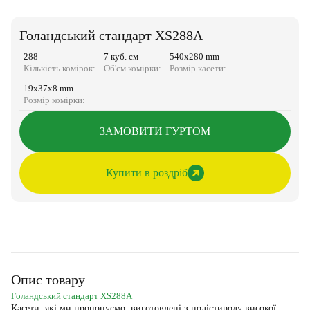
Голандський стандарт XS288A
288
7 куб. см
540х280 mm
Кількість комірок:
Об'єм комірки:
Розмір касети:
19х37х8 mm
Розмір комірки:
ЗАМОВИТИ ГУРТОМ
Купити в роздріб
Опис товару
Голандський стандарт XS288A
Касети, які ми пропонуємо, виготовлені з полістиролу високої