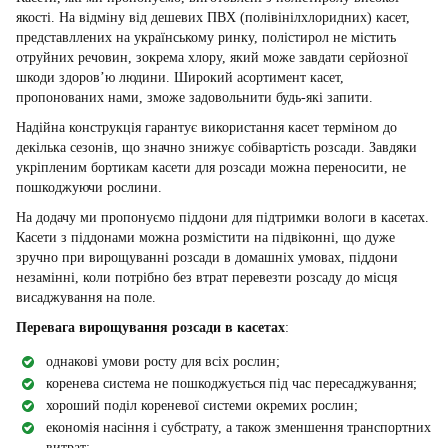
якості. На відміну від дешевих ПВХ (полівінілхлоридних) касет,
представллених на українському ринку, полістирол не містить
отруйних речовин, зокрема хлору, який може завдати серйозної
шкоди здоров’ю людини. Широкий асортимент касет,
пропонованих нами, зможе задовольнити будь-які запити.
Надійна конструкція гарантує використання касет терміном до
декілька сезонів, що значно знижує собівартість розсади. Завдяки
укріпленим бортикам касети для розсади можна переносити, не
пошкоджуючи рослини.
На додачу ми пропонуємо піддони для підтримки вологи в касетах.
Касети з піддонами можна розмістити на підвіконні, що дуже
зручно при вирощуванні розсади в домашніх умовах, піддони
незамінні, коли потрібно без втрат перевезти розсаду до місця
висаджування на поле.
Перевага вирощування розсади
в касетах
:
однакові умови росту для всіх рослин;
коренева система не пошкоджується під час пересаджування;
хороший поділ кореневої системи окремих рослин;
економія насіння і субстрату, а також зменшення транспортних
витрат;