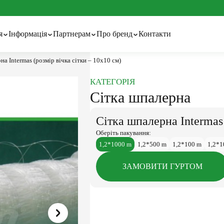
я
Інформація
Партнерам
Про бренд
Контакти
на Intermas (розмір вічка сітки – 10х10 см)
ації та технології
Гуртовим покупцям
Про бренд
вний календар
Технології та патенти
КАТЕГОРІЯ
Сітка затіняюча
Тенти тарпаулінові
ні статті та поради
Сітка шпалерна
ідження
волокно з перфорацією
Сітка шпалерна Intermas 
Сітка шпалерна
Шпалерний дріт
Оберіть пакування:
1,2*1000 m
1,2*500 m
1,2*100 m
1,2*1
ЗАМОВИТИ ГУРТОМ