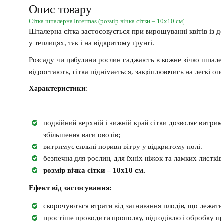
Опис товару
Сітка шпалерна Intermas (розмір вічка сітки – 10х10 см)
Шпалерна сітка застосовується при вирощуванні квітів із 
у теплицях, так і на відкритому ґрунті.
Розсаду чи цибулини рослин саджають в кожне вічко шпалер
відростають, сітка піднімається, закріплюючись на легкі 
Характеристики
:
подвійний верхній і нижній край сітки дозволяє витр
збільшення ваги овочів;
витримує сильні пориви вітру у відкритому полі.
безпечна для рослин, для їхніх ніжок та ламких листків
розмір вічка сітки – 10х10 см.
Ефект від застосування:
скорочуються втрати від загнивання плодів, що лежать
простіше проводити прополку, підгодівлю і обробку 