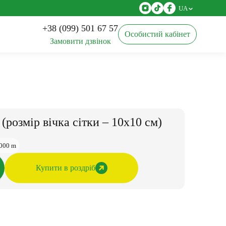
UA
+38 (099) 501 67 57
Особистий кабінет
Замовити дзвінок
Агротканина
(розмір вічка сітки – 10х10 см)
Касети для розсади
000 m
Купити в роздріб