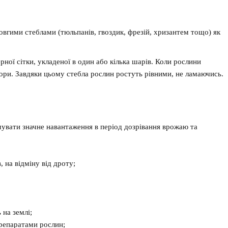
довгими стеблами (тюльпанів, гвоздик, фрезій, хризантем тощо) як
ної сітки, укладеної в один або кілька шарів. Коли рослини
опори. Завдяки цьому стебла рослин ростуть рівними, не ламаючись.
имувати значне навантаження в період дозрівання врожаю та
, на відміну від дроту;
 на землі;
препаратами рослин;