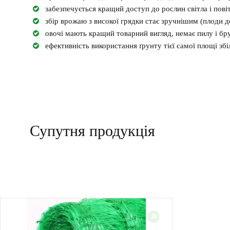
забезпечується кращий доступ до рослин світла і пові
збір врожаю з високої грядки стає зручнішим (плоди до
овочі мають кращий товарний вигляд, немає пилу і бру
ефективність використання ґрунту тієї самої площі з
Супутня продукція