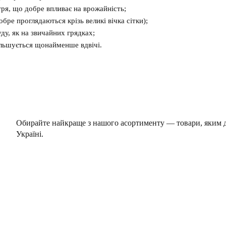
тря, що добре впливає на врожайність;
бре проглядаються крізь великі вічка сітки);
ду, як на звичайних грядках;
більшується щонайменше вдвічі.
Обирайте найкраще з нашого асортименту — товари, яким до
Україні.