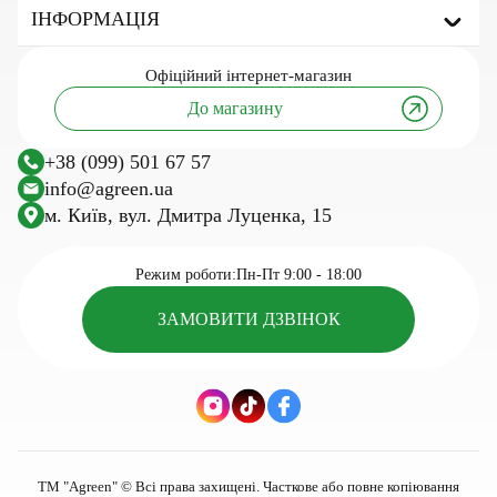
Агроволокно
ІНФОРМАЦІЯ
Укривне агроволокно
Мульчуюче агроволокно
Про бренд
Офіційний
інтернет-магазин
Сітка затіняюча
Корисні статті та поради
До магазину
Тенти тарпаулінові
Інновації та технології
Агротканина
Дослідження
+38 (099) 501 67 57
Сітка шпалерна
Посівний календар
info@agreen.ua
Шпалерний дріт
м. Київ, вул. Дмитра Луценка, 15
Касети для розсади
Сезонні товари для саду та городу
Режим роботи:
Пн-Пт 9:00 - 18:00
ЗАМОВИТИ ДЗВІНОК
ТМ "Agreen" © Всі права захищені. Часткове або повне копіювання