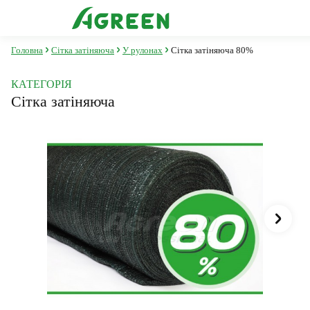
Головна
Сітка затіняюча
У рулонах
Сітка затіняюча 80%
КАТЕГОРІЯ
Сітка затіняюча