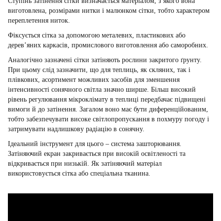
Ступінь затінення сітки визначається матеріалом, з якого вона
виготовлена, розмірами нитки і малюнком сітки, тобто характером
переплетення ниток.
Фіксується сітка за допомогою металевих, пластикових або
дерев’яних каркасів, промислового виготовлення або саморобних.
Аналогічно зазначені сітки затіняють рослини закритого ґрунту.
При цьому слід зазначити, що для теплиць, як скляних, так і
плівкових, асортимент можливих засобів для зменшення
інтенсивності сонячного світла значно ширше. Більш високий
рівень регулювання мікроклімату в теплиці передбачає підвищені
вимоги й до затінення. Загалом воно має бути диференційованим,
тобто забезпечувати високе світлопропускання в похмуру погоду і
затримувати надлишкову радіацію в сонячну.
Ідеальний інструмент для цього – система зашторювання.
Затіняючий екран закривається при високій освітленості та
відкривається при низькій. Як затіняючий матеріал
використовується сітка або спеціальна тканина.