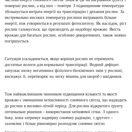
поверхні рослин, а від них – повітря. З підвищенням температури
збільшується витрата енергії на транспірацію і дихання рослин. За
екстремально високих температур рослини витрачають більше
енергії, ніж утворюється в результаті фотосинтезу. Як наслідок, ріст
рослин гальмується, що призводить до недобору врожаю. Якість
врожаю для багатьох рослин, особливо декоративних, також значно
погіршується.
Ситуація ускладнюється, якщо коріння рослин не отримують
достатньо вологи для нормальної транспірації. Водний дефіцит
запускає низку негативних фізіолого-біохімічних змін у рослині,
виснажує її, перетворює на легку мішень для хвороб і шкідників.
Тож найважливішим чинником підвищення кількості та якості
врожаю є зменшення інтенсивності сонячного світла, що надходить
до рослин в весняно-літній період. Для рослин відкритого ґрунту
оптимальне рішення – використання затіняючої сітки. З одного
боку, вона затримує надмірну сонячну радіацію, з другого –
заломлює і більш рівномірно розподіляє сонячне світло.