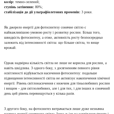
колір:
темно
–
зелений;
ступінь затінення:
80%;
стабілізація до дії ультрафіолетових променів:
3 роки.
Як джерело енергії для фотосинтезу сонячне світло є
найважливішою умовою росту і розвитку рослин. Більш того,
швидкість фотосинтезу, а отже, активність росту безпосередньо
залежить від інтенсивності світла: що більше світла, то вище
врожай.
Однак надмірна кількість світла не лише не корисна для рослин, а
навіть шкідлива. З одного боку, з досягненням певного рівня
освітленості відбувається насичення фотосинтезу: подальше
підвищення інтенсивності світла не активізує накопичення хімічної
енергії. Рівень
світло
насичення
є
нижчим для тіньо
любивих
рослин
і вищим – для
світлолюбивих
, але і для тих, і для інших в сонячний
день цей рівень перевищується у кілька разів.
З другого боку, на фотосинтез витрачається лише дуже незначна
частина енергії сонячного світла. Інша ж іде на нагрівання ґрунту і