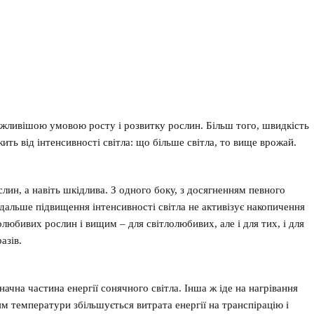
важливішою умовою росту і розвитку рослин. Більш того, швидкість
ить від інтенсивності світла: що більше світла, то вище врожай.
слин, а навіть шкідлива. З одного боку, з досягненням певного
одальше підвищення інтенсивності світла не активізує накопичення
о
любивих
рослин і вищим – для
світлолюбивих
, але і для тих, і для
азів.
ачна частина енергії сонячного світла. Інша ж іде на нагрівання
ням температури збільшується витрата енергії на транспірацію і