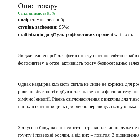
Опис товару
Сітка затіняюча 95%
колір:
темно
–
зелений;
ступінь затінення:
95%;
стабілізація до дії ультрафіолетових променів:
3 роки.
Як джерело енергії для фотосинтезу сонячне світло є най
фотосинтезу, а отже, активність росту безпосередньо залеж
Однак надмірна кількість світла не лише не корисна для ро
рівня освітленості відбувається насичення фотосинтезу: п
хімічної енергії. Рівень
світло
насичення
є
нижчим для тінь
інших в сонячний день цей рівень перевищується у кілька р
З другого боку, на фотосинтез витрачається лише дуже незн
ґрунту і поверхні рослин, а від них – повітря. З підвищен