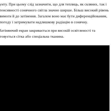
нту. При цьому слід зазначити, що для теплиць, як скляних, так і
тенсивності сонячного світла значно ширше. Більш високий рівень
 вимоги й до затінення. Загалом воно має бути диференційованим,
погоду і затримувати надлишкову радіацію в сонячну.
атіняючий екран закривається при високій освітленості та
товується сітка або спеціальна тканина.