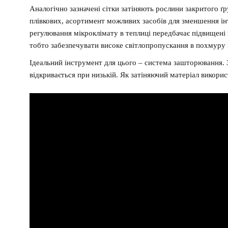
Аналогічно зазначені сітки затіняють рослини закритого ґру
плівкових, асортимент можливих засобів для зменшення ін
регулювання мікроклімату в теплиці передбачає підвищені
тобто забезпечувати високе світлопропускання в похмуру 
Ідеальний інструмент для цього – система зашторювання. З
відкривається при низькій. Як затіняючий матеріал викорис