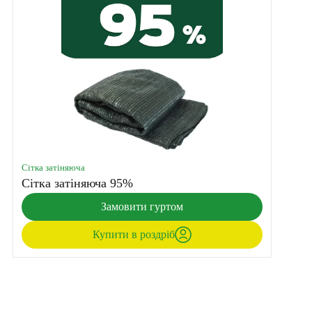
Сітка затіняюча
Сітка затіняюча 95%
Замовити гуртом
Купити в роздріб