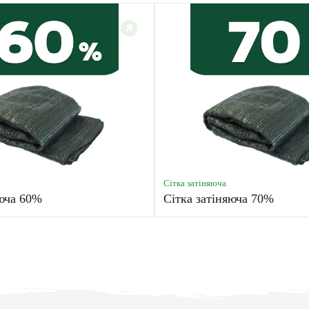
Сітка затіняюча
яюча 60%
Сітка затіняюча 70%