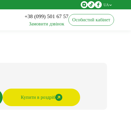
UA
+38 (099) 501 67 57
Особистий кабінет
Замовити дзвінок
Агротканина
Касети для розсади
Купити в роздріб