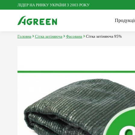
ЛІДЕР НА РИНКУ УКРАЇНИ З 2003 РОКУ
Продукці
Головна
Сітка затіняюча
Фасована
Сітка затіняюча 95%
Іннов
Посі
Агроволокно
Корис
Досл
Агро
Сітка пластикова
Сезонні товари для саду та
городу