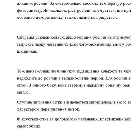
дихання рослин. За екстремально високих температур росли
фотосинтезу. Як наслідок, ріст рослин гальмується, що п
особливо декоративних, також значно погіршується.
Ситуація ускладнюється, якщо коріння рослин не отримуют
запускає низку негативних фізіолого-біохімічних змін у ро
шкідників.
Тож найважливішим чинником підвищення кількості та якос
надходить до рослин в весняно-літній період. Для рослин 
сітки. З одного боку, вона затримує надмірну сонячну раді
світло.
Ступінь затінення сітки визначається матеріалом, з якого 
характером переплетення ниток.
Фіксується сітка за допомогою металевих, пластикових аб
саморобних.