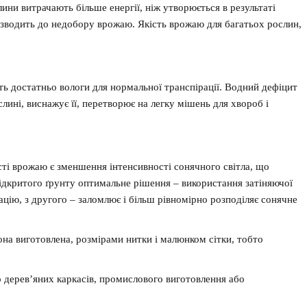
ни витрачають більше енергії, ніж утворюється в результаті
ризводить до недобору врожаю. Якість врожаю для багатьох рослин,
ь достатньо вологи для нормальної транспірації. Водний дефіцит
слині, виснажує її, перетворює на легку мішень для хвороб і
ті врожаю є зменшення інтенсивності сонячного світла, що
відкритого ґрунту оптимальне рішення – використання затіняючої
ацію, з другого – заломлює і більш рівномірно розподіляє сонячне
вона виготовлена, розмірами нитки і малюнком сітки, тобто
о дерев’яних каркасів, промислового виготовлення або