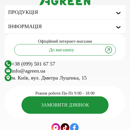
ПРОДУКЦІЯ
Агроволокно
ІНФОРМАЦІЯ
Укривне агроволокно
Мульчуюче агроволокно
Про бренд
Офіційний
інтернет-магазин
Сітка затіняюча
Корисні статті та поради
До магазину
Тенти тарпаулінові
Інновації та технології
Агротканина
Дослідження
+38 (099) 501 67 57
Сітка шпалерна
Посівний календар
info@agreen.ua
Шпалерний дріт
м. Київ, вул. Дмитра Луценка, 15
Касети для розсади
Сезонні товари для саду та городу
Режим роботи:
Пн-Пт 9:00 - 18:00
ЗАМОВИТИ ДЗВІНОК