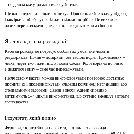
– це допоможе утримати вологу й тепло.
Ще одна перевага – полив «знизу». Просто налийте воду у піддон,
і комірки самі вберуть стільки, скільки потрібно. Це виключає
ризик перезволоження, яке часто шкодить ніжним сіянцям.
Як доглядати за розсадою?
Касетна розсада не потребує особливих умов, але любить
регулярність. Полив – помірний, без застою води. Підживлення –
легке, через 2–3 тижні після появи сходів. Коли коріння починає
з’являтися знизу – саме час пересаджувати.
Після сезону касети можна використовувати повторно: достатньо
промити їх і продезінфікувати слабким розчином марганцівки або
спеціальними засобами. Якісні вироби Agreen спокійно
витримують 5–7 циклів використання, що суттєво зменшує витрати
господарства.
Результат, який видно
Фермери, які перейшли на касети, відзначають: розсада
вирівнюється, приживлюваність після висадки зростає до 95–98 %,