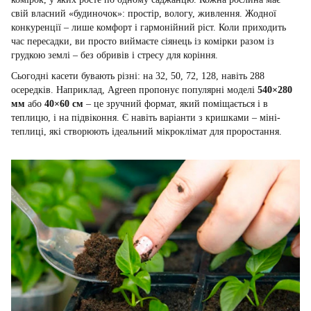
свій власний «будиночок»: простір, вологу, живлення. Жодної
конкуренції – лише комфорт і гармонійний ріст. Коли приходить
час пересадки, ви просто виймаєте сіянець із комірки разом із
грудкою землі – без обривів і стресу для коріння.
Сьогодні касети бувають різні: на 32, 50, 72, 128, навіть 288
осередків. Наприклад, Agreen пропонує популярні моделі
540×280
мм
або
40×60 см
– це зручний формат, який поміщається і в
теплицю, і на підвіконня. Є навіть варіанти з кришками – міні-
теплиці, які створюють ідеальний мікроклімат для проростання.