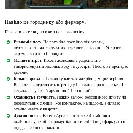
Навіщо це городнику або фермеру?
Переваги касет видно вже з першого посіву:
Економія часу.
Не потрібно постійно пікірувати,
перевалювати чи «рятувати» переплетене коріння. Усе росте
окремо, акуратно й швидко.
Менше витрат.
Касети дозволяють раціонально
використовувати насіння, воду та субстрат. Нічого не пропадає
даремно.
Більше врожаю.
Розсада у касетах має рівне, міцне коріння.
Вона легше переносить пересадку і швидше приживається. Як
результат – урожай дружніший і рясніший.
Охайність і зручність.
Ніяких калюж, розсипаного ґрунту чи
переплутаних сіянців. Усе компактно, на піддоні, виглядає
охайно навіть у квартирі.
Довговічність.
Касети Agreen виготовлені з міцного
полістиролу, який витримує багато сезонів і не деформується
під дією сонця чи вологи.