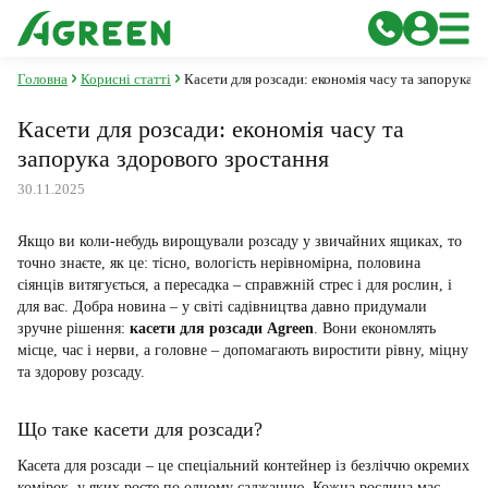
Головна
Корисні статті
Касети для розсади: економія часу та запорука 
Касети для розсади: економія часу та
запорука здорового зростання
30.11.2025
Якщо ви коли-небудь вирощували розсаду у звичайних ящиках, то
точно знаєте, як це: тісно, вологість нерівномірна, половина
сіянців витягується, а пересадка – справжній стрес і для рослин, і
для вас. Добра новина – у світі садівництва давно придумали
зручне рішення:
касети для розсади Agreen
. Вони економлять
місце, час і нерви, а головне – допомагають виростити рівну, міцну
та здорову розсаду.
Що таке касети для розсади?
Касета для розсади – це спеціальний контейнер із безліччю окремих
комірок, у яких росте по одному саджанцю. Кожна рослина має