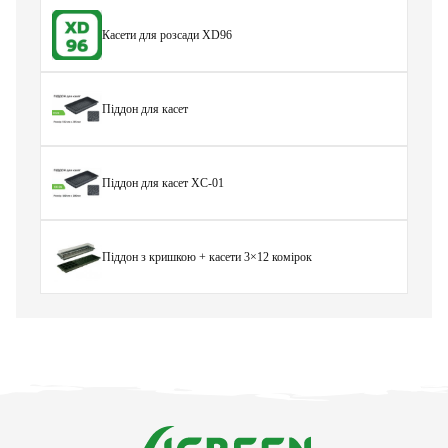
Касети для розсади XD96
Піддон для касет
Піддон для касет ХС-01
Піддон з кришкою + касети 3×12 комірок