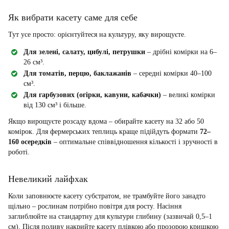
Як вибрати касету саме для себе
Тут усе просто: орієнтуйтеся на культуру, яку вирощуєте.
Для зелені, салату, цибулі, петрушки
– дрібні комірки на 6–
26 см³.
Для томатів, перцю, баклажанів
– середні комірки 40–100
см³.
Для гарбузових (огірки, кавуни, кабачки)
– великі комірки
від 130 см³ і більше.
Якщо вирощуєте розсаду вдома – обирайте касету на 32 або 50
комірок. Для фермерських теплиць краще підійдуть формати
72–
160 осередків
– оптимальне співвідношення кількості і зручності в
роботі.
Невеликий лайфхак
Коли заповнюєте касету субстратом, не трамбуйте його занадто
щільно – рослинам потрібно повітря для росту. Насіння
заглиблюйте на стандартну для культури глибину (зазвичай 0,5–1
см). Після поливу накрийте касету плівкою або прозорою кришкою